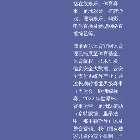
括在线娱乐、体育赛
事、足球彩票、棋牌游
戏、现场娱乐、购彩、
电竞直播及新型网络直
播综艺等。
威廉希尔体育官网体育
现已拓展至体育基金、
体育版权、技术研发、
信息安全大数据、云安
全支付系统等产业；通
过长期转播世界级赛事
（奥运会、欧洲锦标
赛、2022 年世界杯）、
赛事运营、足球队赞助
（多特蒙德、里昂法
甲、那不勒斯等）以及
整合营销。我们拥有独
家开发的安全机制、严