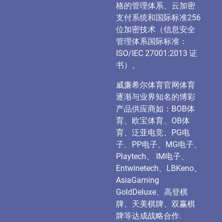
格的管理体系、云加密
支付系统和国际标准256
位加密技术（信息安全
管理体系国际标准：
ISO/IEC
27001:2013 证
书）。
威廉希尔体育官网体育
逐渐与业界知名的博彩
产品供应商如：BOB体
育、欧宝体育、OB体
育、泛亚电竞、PG电
子、PP电子、MG电子、
Playtech、 IM电子、
Entwinetech、LBKeno、
AsiaGaming
GoldDeluxe、高登棋
牌、天美棋牌、双赢棋
牌等达成战略合作.